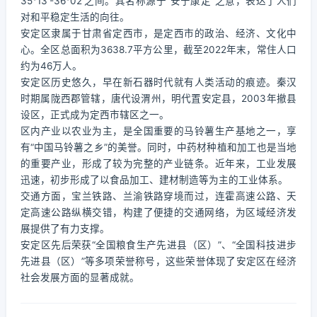
35°13′-36°02′之间。其名称源于“安宁康定”之意，表达了人们
对和平稳定生活的向往。
安定区隶属于甘肃省定西市，是定西市的政治、经济、文化中
心。全区总面积为3638.7平方公里，截至2022年末，常住人口
约为46万人。
安定区历史悠久，早在新石器时代就有人类活动的痕迹。秦汉
时期属陇西郡管辖，唐代设渭州，明代置安定县，2003年撤县
设区，正式成为定西市辖区之一。
区内产业以农业为主，是全国重要的马铃薯生产基地之一，享
有“中国马铃薯之乡”的美誉。同时，中药材种植和加工也是当地
的重要产业，形成了较为完整的产业链条。近年来，工业发展
迅速，初步形成了以食品加工、建材制造等为主的工业体系。
交通方面，宝兰铁路、兰渝铁路穿境而过，连霍高速公路、天
定高速公路纵横交错，构建了便捷的交通网络，为区域经济发
展提供了有力支撑。
安定区先后荣获“全国粮食生产先进县（区）”、“全国科技进步
先进县（区）”等多项荣誉称号，这些荣誉体现了安定区在经济
社会发展方面的显著成就。