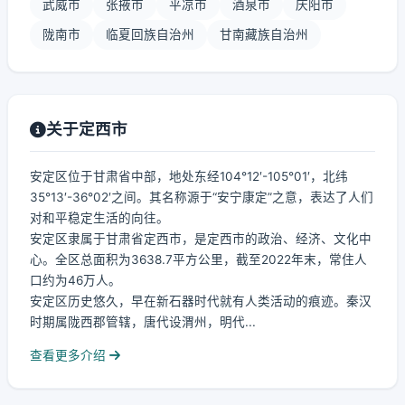
武威市
张掖市
平凉市
酒泉市
庆阳市
陇南市
临夏回族自治州
甘南藏族自治州
关于定西市
安定区位于甘肃省中部，地处东经104°12′-105°01′，北纬
35°13′-36°02′之间。其名称源于“安宁康定”之意，表达了人们
对和平稳定生活的向往。
安定区隶属于甘肃省定西市，是定西市的政治、经济、文化中
心。全区总面积为3638.7平方公里，截至2022年末，常住人
口约为46万人。
安定区历史悠久，早在新石器时代就有人类活动的痕迹。秦汉
时期属陇西郡管辖，唐代设渭州，明代...
查看更多介绍