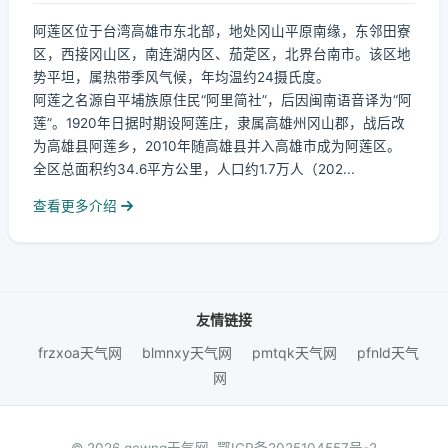
阿莲区位于台湾高雄市东北部，地处冈山平原南缘，东邻田寮
区，西接冈山区，南连湖内区、茄萣区，北界台南市。该区地
势平坦，属热带季风气候，年均温约24摄氏度。
阿莲之名源自平埔族原住民“阿里简社”，后因闽南语音译为“阿
莲”。1920年日据时期设阿莲庄，隶属高雄州冈山郡，战后改
为高雄县阿莲乡，2010年随高雄县并入高雄市成为阿莲区。
全区总面积约34.6平方公里，人口约1.7万人（202...
查看更多介绍
友情链接
frzxoa天气网
blmnxy天气网
pmtqk天气网
pfnld天气
网