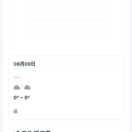
08月09日
|
0° ~ 0°
级