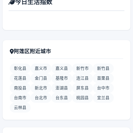
今日生活指数
阿莲区附近城市
彰化县
嘉义市
嘉义县
新竹市
新竹县
花莲县
金门县
基隆市
连江县
苗栗县
南投县
新北市
澎湖县
屏东县
台中市
台南市
台北市
台东县
桃园县
宜兰县
云林县