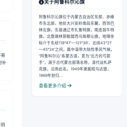
关于阿鲁科尔沁旗
阿鲁科尔沁旗位于内蒙古自治区东部、赤峰
市东北部，地处大兴安岭南段东麓，西邻巴
林左旗，东接通辽市扎鲁特旗，南连翁牛特
旗，北靠锡林郭勒盟西乌珠穆沁旗，地理坐
标介于东经118°47′—121°36′、北纬43°21′
—45°24′之间，属中温带大陆性季风气候。
不易
“阿鲁科尔沁”系蒙古语，意为“北方的弓箭
时补
手”，源于古代蒙古部落名称，清代设札萨
克旗，沿用此名。1949年隶属昭乌达盟，
1969年划归...
查看更多介绍
于阴