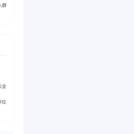
人群
长全
弃垃