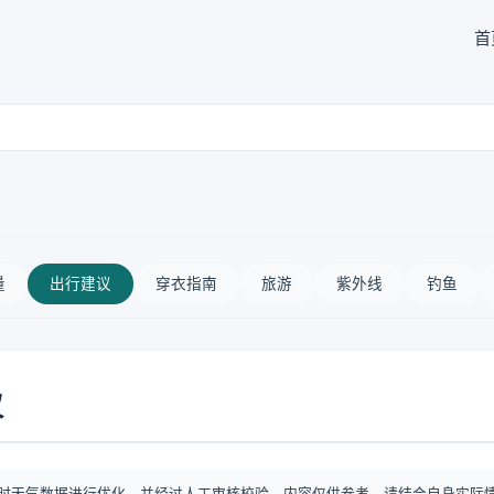
首
量
出行建议
穿衣指南
旅游
紫外线
钓鱼
议
时天气数据进行优化，并经过人工审核校验。内容仅供参考，请结合自身实际