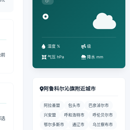
:
°
湿度 %
级
免前
气压 hPa
降水 mm
阿鲁科尔沁旗附近城市
阿拉善盟
包头市
巴彦淖尔市
兴安盟
呼和浩特市
呼伦贝尔市
部选
鄂尔多斯市
通辽市
乌兰察布市