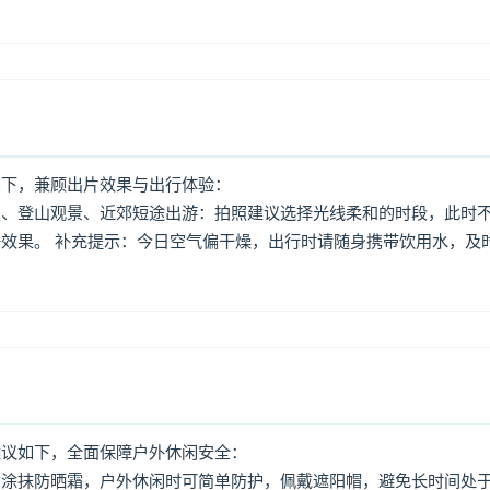
如下，兼顾出片效果与出行体验：
照、登山观景、近郊短途出游：拍照建议选择光线柔和的时段，此时
效果。 补充提示：今日空气偏干燥，出行时请随身携带饮用水，及
建议如下，全面保障户外休闲安全：
意涂抹防晒霜，户外休闲时可简单防护，佩戴遮阳帽，避免长时间处