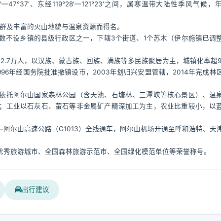
°37′、东经119°28′—121°23′之间，属寒温带大陆性季风气候，
泉群及丰富的火山地貌与温泉资源而得名。
数不设乡镇的县级行政区之一，下辖3个街道、1个苏木（伊尔施镇已调
。
口约2.7万人，以汉族、蒙古族、回族、满族等多民族聚居为主，城镇化率超9
996年经国务院批准撤镇设市，2003年划归兴安盟管辖，2014年完成林
依托阿尔山国家森林公园（含天池、石塘林、三潭峡等核心景区）、温
；工业以石灰石、萤石等非金属矿产精深加工为主，农业比重较小，以
阿尔山高速公路（G1013）全线通车，阿尔山机场开通至呼和浩特、天
优秀旅游城市、全国森林旅游示范市、全国绿化模范单位等荣誉称号。
出行建议