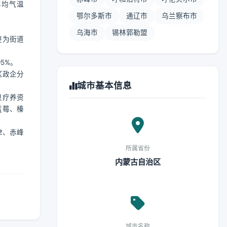
年均气温
鄂尔多斯市
通辽市
乌兰察布市
乌海市
锡林郭勒盟
整为街道
5%。
区政企分
城市基本信息
泉疗养资
蓝莓、榛
津、赤峰
所属省份
内蒙古自治区
城市名称