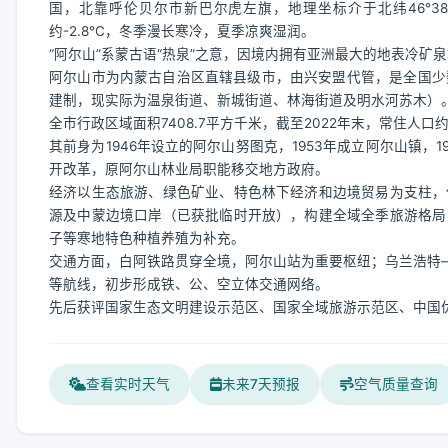
国，北靠呼伦贝尔市新巴尔虎左旗，地理坐标介于北纬46°38′—47
约-2.8℃，冬季漫长寒冷，夏季凉爽湿润。
“阿尔山”系蒙古语“热泉”之意，因境内拥有亚洲最大的地表冷矿
阿尔山市为内蒙古自治区直辖县级市，由兴安盟代管，是全国少
建制，现实际为温泉街道、新城街道、林海街道及明水河苏木）
全市行政区域面积7408.7平方千米，截至2022年末，常住人
其前身为1946年设立的阿尔山努图克，1953年成立阿尔山镇，1
开改革，原阿尔山林业局职能移交地方政府。
经济以生态旅游、绿色矿业、特色林下经济和边境贸易为支柱，
源及中蒙边境口岸（已获批临时开放），构建全域全季旅游格局
子等寒地特色种植养殖为补充。
交通方面，白阿铁路贯穿全境，阿尔山站为重要枢纽；乌兰浩特—
等航线，初步形成铁、公、空立体交通网络。
先后获评国家生态文明建设示范区、国家全域旅游示范区、中国
查看实时天气
未来7天预报
空气质量查询