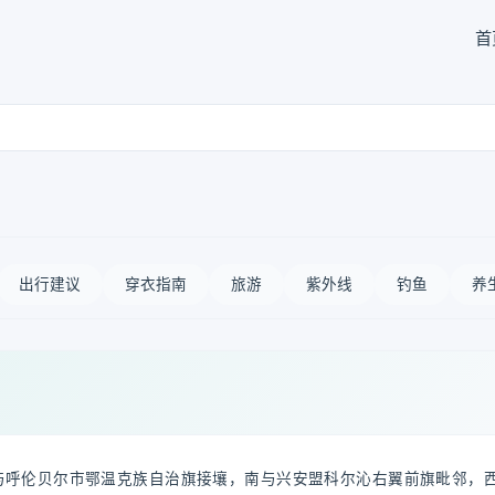
首
出行建议
穿衣指南
旅游
紫外线
钓鱼
养
与呼伦贝尔市鄂温克族自治旗接壤，南与兴安盟科尔沁右翼前旗毗邻，