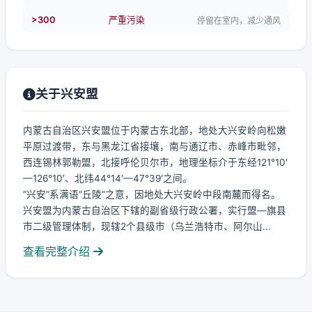
>300
严重污染
停留在室内，减少通风
关于兴安盟
内蒙古自治区兴安盟位于内蒙古东北部，地处大兴安岭向松嫩
平原过渡带，东与黑龙江省接壤，南与通辽市、赤峰市毗邻，
西连锡林郭勒盟，北接呼伦贝尔市，地理坐标介于东经121°10′
—126°10′、北纬44°14′—47°39′之间。
“兴安”系满语“丘陵”之意，因地处大兴安岭中段南麓而得名。
兴安盟为内蒙古自治区下辖的副省级行政公署，实行盟—旗县
市二级管理体制，现辖2个县级市（乌兰浩特市、阿尔山...
查看完整介绍