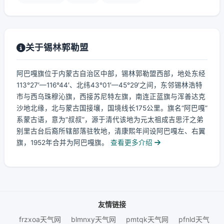
关于锡林郭勒盟
阿巴嘎旗位于内蒙古自治区中部，锡林郭勒盟西部，地处东经
113°27′—116°44′、北纬43°01′—45°29′之间，东邻锡林浩特
市与西乌珠穆沁旗，西接苏尼特左旗，南连正蓝旗与浑善达克
沙地北缘，北与蒙古国接壤，国境线长175公里。旗名“阿巴嘎”
系蒙古语，意为“叔叔”，源于清代该地为元太祖成吉思汗之弟
别里古台后裔所辖部落驻牧地，清康熙年间设阿巴嘎左、右翼
旗，1952年合并为阿巴嘎旗。
查看更多介绍
友情链接
frzxoa天气网
blmnxy天气网
pmtqk天气网
pfnld天气