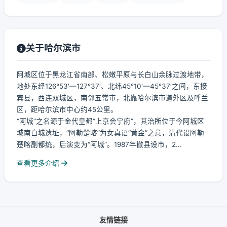
关于哈尔滨市
阿城区位于黑龙江省南部、松嫩平原与长白山余脉过渡地带，
地处东经126°53′—127°37′、北纬45°10′—45°37′之间，东接
宾县，西连双城区，南邻五常市，北靠哈尔滨市道外区及呼兰
区，距哈尔滨市中心约45公里。
“阿城”之名源于金代皇都“上京会宁府”，其治所位于今阿城区
城南白城遗址，“阿勒楚喀”为女真语“黄金”之意，清代设阿勒
楚喀副都统，后演变为“阿城”。1987年撤县设市，2...
查看更多介绍
友情链接