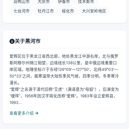
双鸭山市
大庆市
伊春市
佳木斯市
七台河市
牡丹江市
绥化市
大兴安岭地区
关于黑河市
爱辉区位于黑龙江省西北部，地处黑龙江中游右岸，北与俄罗
斯阿穆尔州隔江相望，边境线长138公里，是中俄边境重要口
岸区域。地理坐标介于东经126°09′—127°50′、北纬49°03′—
50°33′之间，属寒温带大陆性季风气候，四季分明，冬季寒冷
漫长。
“爱辉”之名源于清代旧称“艾虎”（满语意为“母貂”），后演变为
“瑷珲”，1956年因汉字简化改称“爱辉”。1983年设立爱辉县，
1993...
查看更多介绍