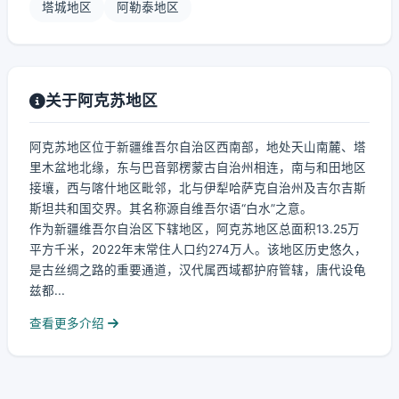
塔城地区
阿勒泰地区
关于阿克苏地区
阿克苏地区位于新疆维吾尔自治区西南部，地处天山南麓、塔
里木盆地北缘，东与巴音郭楞蒙古自治州相连，南与和田地区
接壤，西与喀什地区毗邻，北与伊犁哈萨克自治州及吉尔吉斯
斯坦共和国交界。其名称源自维吾尔语“白水”之意。
作为新疆维吾尔自治区下辖地区，阿克苏地区总面积13.25万
平方千米，2022年末常住人口约274万人。该地区历史悠久，
是古丝绸之路的重要通道，汉代属西域都护府管辖，唐代设龟
兹都...
查看更多介绍