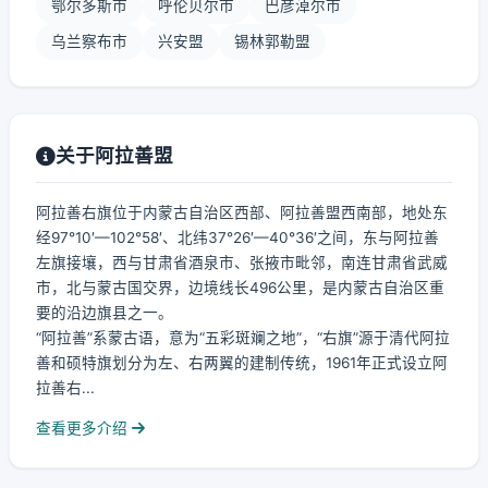
鄂尔多斯市
呼伦贝尔市
巴彦淖尔市
乌兰察布市
兴安盟
锡林郭勒盟
关于阿拉善盟
阿拉善右旗位于内蒙古自治区西部、阿拉善盟西南部，地处东
经97°10′—102°58′、北纬37°26′—40°36′之间，东与阿拉善
左旗接壤，西与甘肃省酒泉市、张掖市毗邻，南连甘肃省武威
市，北与蒙古国交界，边境线长496公里，是内蒙古自治区重
要的沿边旗县之一。
“阿拉善”系蒙古语，意为“五彩斑斓之地”，“右旗”源于清代阿拉
善和硕特旗划分为左、右两翼的建制传统，1961年正式设立阿
拉善右...
查看更多介绍