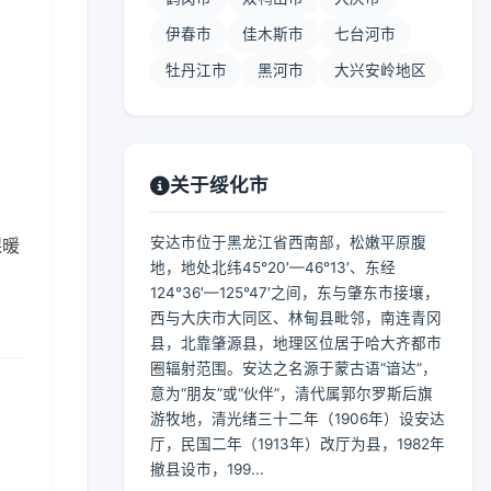
伊春市
佳木斯市
七台河市
牡丹江市
黑河市
大兴安岭地区
关于绥化市
安达市位于黑龙江省西南部，松嫩平原腹
保暖
地，地处北纬45°20′—46°13′、东经
124°36′—125°47′之间，东与肇东市接壤，
西与大庆市大同区、林甸县毗邻，南连青冈
县，北靠肇源县，地理区位居于哈大齐都市
圈辐射范围。安达之名源于蒙古语“谙达”，
意为“朋友”或“伙伴”，清代属郭尔罗斯后旗
游牧地，清光绪三十二年（1906年）设安达
厅，民国二年（1913年）改厅为县，1982年
撤县设市，199...