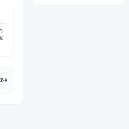
今
家
保持