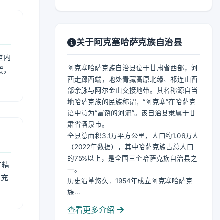
关于阿克塞哈萨克族自治县
室内
阿克塞哈萨克族自治县位于甘肃省西部，河
暖，
西走廊西端，地处青藏高原北缘、祁连山西
部余脉与阿尔金山交接地带。其名称源自当
地哈萨克族的民族称谓，“阿克塞”在哈萨克
语中意为“富饶的河流”。该自治县隶属于甘
肃省酒泉市。
全县总面积3.1万平方公里，人口约1.06万人
（2022年数据），其中哈萨克族占总人口
的75%以上，是全国三个哈萨克族自治县之
午精
一。
到充
历史沿革悠久，1954年成立阿克塞哈萨克
族...
查看更多介绍