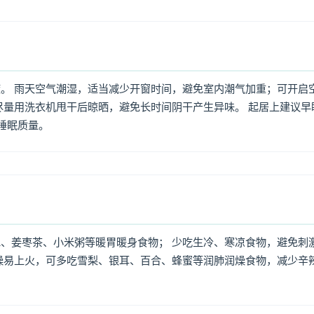
。 雨天空气潮湿，适当减少开窗时间，避免室内潮气加重；可开启
尽量用洗衣机甩干后晾晒，避免长时间阴干产生异味。 起居上建议早
高睡眠质量。
、姜枣茶、小米粥等暖胃暖身食物； 少吃生冷、寒凉食物，避免刺
燥易上火，可多吃雪梨、银耳、百合、蜂蜜等润肺润燥食物，减少辛