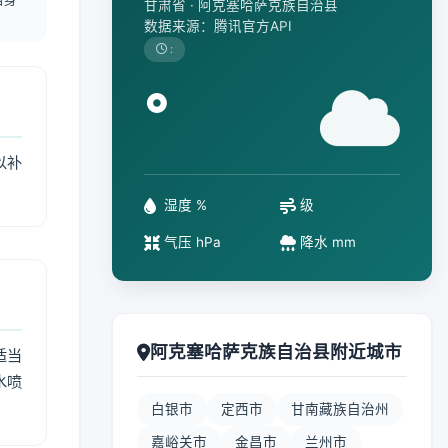
甘肃省 · 阿克塞哈萨克族自治县
数据来源：腾讯官方API
:
°
以补
湿度 %
级
气压 hPa
降水 mm
阿克塞哈萨克族自治县附近城市
适当
水喷
白银市
定西市
甘南藏族自治州
嘉峪关市
金昌市
兰州市