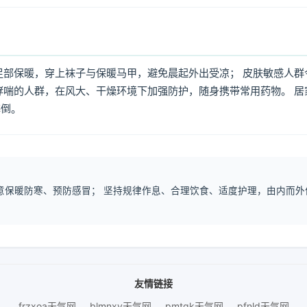
足部保暖，穿上袜子与保暖马甲，避免晨起外出受凉； 皮肤敏感人群
哮喘的人群，在风大、干燥环境下加强防护，随身携带常用药物。 居
摔倒。
注意保暖防寒、预防感冒； 坚持规律作息、合理饮食、适度护理，由内而外
友情链接
frzxoa天气网
blmnxy天气网
pmtqk天气网
pfnld天气网