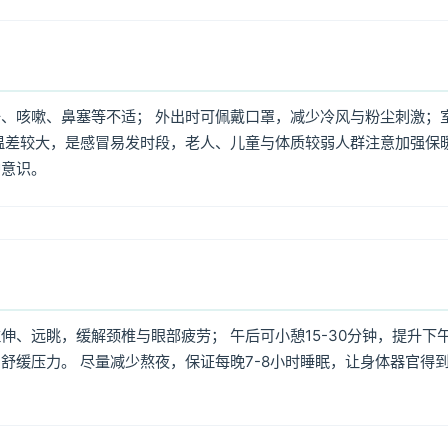
、咳嗽、鼻塞等不适； 外出时可佩戴口罩，减少冷风与粉尘刺激；
温差较大，是感冒易发时段，老人、儿童与体质较弱人群注意加强保
护意识。
、远眺，缓解颈椎与眼部疲劳； 午后可小憩15-30分钟，提升下
舒缓压力。 尽量减少熬夜，保证每晚7-8小时睡眠，让身体器官得