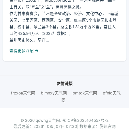
东西长约250公里，南北宽约150公里。兰州名称由来与皋兰
山有关，取“皋兰”之“兰”，寓意高远之意。
作为甘肃省省会，兰州是全省政治、经济、文化中心，下辖城
关区、七里河区、西固区、安宁区、红古区5个市辖区和永登
县、榆中县、皋兰县3个县，总面积1.31万平方公里，常住人
口约435.94万人（2022年数据）。
兰州历史悠久，早在...
查看更多介绍
友情链接
frzxoa天气网
blmnxy天气网
pmtqk天气网
pfnld天气
网
© 2026 qcwng天气网.
鄂ICP备2025104557号-2
最后更新：2026年08月07日 07:30| 数据来源：腾讯官网