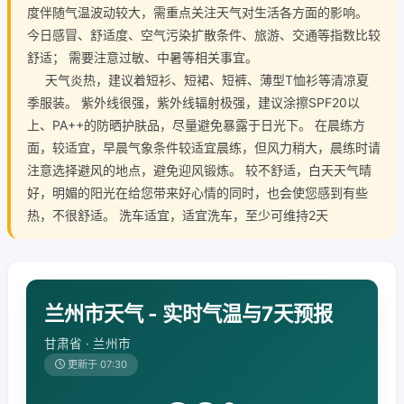
度伴随气温波动较大，需重点关注天气对生活各方面的影响。
今日感冒、舒适度、空气污染扩散条件、旅游、交通等指数比较
舒适； 需要注意过敏、中暑等相关事宜。
天气炎热，建议着短衫、短裙、短裤、薄型T恤衫等清凉夏
季服装。 紫外线很强，紫外线辐射极强，建议涂擦SPF20以
上、PA++的防晒护肤品，尽量避免暴露于日光下。 在晨练方
面，较适宜，早晨气象条件较适宜晨练，但风力稍大，晨练时请
注意选择避风的地点，避免迎风锻炼。 较不舒适，白天天气晴
好，明媚的阳光在给您带来好心情的同时，也会使您感到有些
热，不很舒适。 洗车适宜，适宜洗车，至少可维持2天
兰州市天气 - 实时气温与7天预报
甘肃省 · 兰州市
更新于 07:30