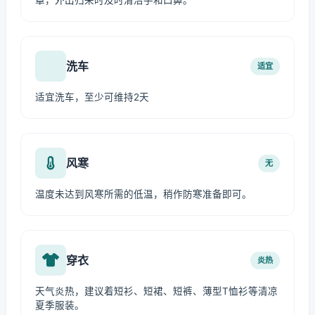
罩，外出归来时及时清洁手和口鼻。
洗车
适宜
适宜洗车，至少可维持2天
风寒
无
温度未达到风寒所需的低温，稍作防寒准备即可。
穿衣
炎热
天气炎热，建议着短衫、短裙、短裤、薄型T恤衫等清凉
夏季服装。