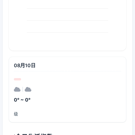
08月10日
|
0° ~ 0°
级