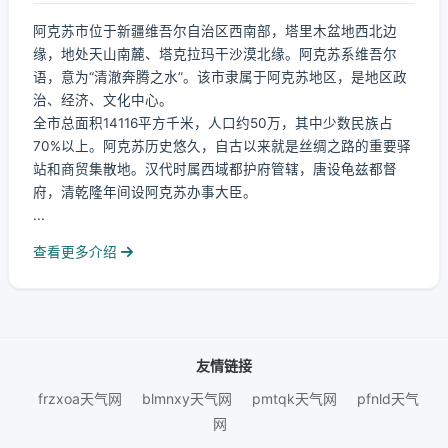
阿克苏市位于新疆维吾尔自治区西南部，塔里木盆地西北边
缘，地处天山南麓、塔克拉玛干沙漠北缘。阿克苏系维吾尔
语，意为“清澈奔腾之水”。该市隶属于阿克苏地区，是地区政
治、经济、文化中心。
全市总面积14116平方千米，人口约50万，其中少数民族占
70%以上。阿克苏历史悠久，自古以来就是丝绸之路的重要驿
站和商贸集散地。汉代时属西域都护府管辖，唐设龟兹都督
府，清乾隆年间设阿克苏办事大臣。
...
查看更多介绍
友情链接
frzxoa天气网
blmnxy天气网
pmtqk天气网
pfnld天气
网