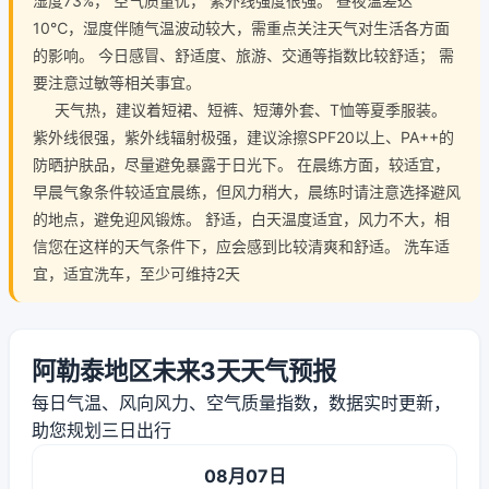
湿度73%， 空气质量优， 紫外线强度很强。 昼夜温差达
10℃，湿度伴随气温波动较大，需重点关注天气对生活各方面
的影响。 今日感冒、舒适度、旅游、交通等指数比较舒适； 需
要注意过敏等相关事宜。
天气热，建议着短裙、短裤、短薄外套、T恤等夏季服装。
紫外线很强，紫外线辐射极强，建议涂擦SPF20以上、PA++的
防晒护肤品，尽量避免暴露于日光下。 在晨练方面，较适宜，
早晨气象条件较适宜晨练，但风力稍大，晨练时请注意选择避风
的地点，避免迎风锻炼。 舒适，白天温度适宜，风力不大，相
信您在这样的天气条件下，应会感到比较清爽和舒适。 洗车适
宜，适宜洗车，至少可维持2天
阿勒泰地区未来3天天气预报
每日气温、风向风力、空气质量指数，数据实时更新，
助您规划三日出行
08月07日