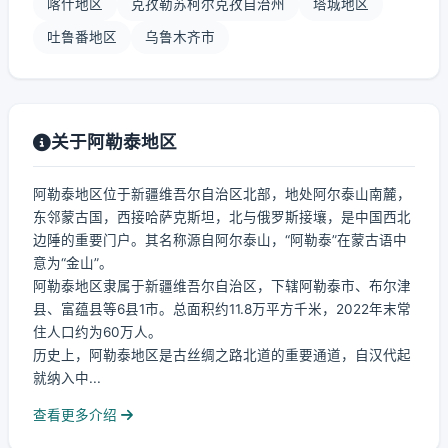
喀什地区
克孜勒苏柯尔克孜自治州
塔城地区
吐鲁番地区
乌鲁木齐市
关于阿勒泰地区
阿勒泰地区位于新疆维吾尔自治区北部，地处阿尔泰山南麓，
东邻蒙古国，西接哈萨克斯坦，北与俄罗斯接壤，是中国西北
边陲的重要门户。其名称源自阿尔泰山，“阿勒泰”在蒙古语中
意为“金山”。
阿勒泰地区隶属于新疆维吾尔自治区，下辖阿勒泰市、布尔津
县、富蕴县等6县1市。总面积约11.8万平方千米，2022年末常
住人口约为60万人。
历史上，阿勒泰地区是古丝绸之路北道的重要通道，自汉代起
就纳入中...
查看更多介绍