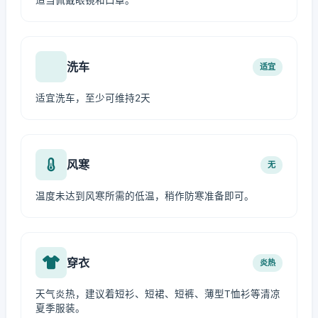
适当佩戴眼镜和口罩。
洗车
适宜
适宜洗车，至少可维持2天
风寒
无
温度未达到风寒所需的低温，稍作防寒准备即可。
穿衣
炎热
天气炎热，建议着短衫、短裙、短裤、薄型T恤衫等清凉
夏季服装。