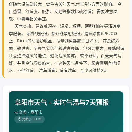
伴随气温波动较大，需重点关注天气对生活各方面的影响。 今
日感冒、舒适度、旅游、交通等指数比较舒适； 需要注意过
敏、中暑等相关事宜。
天气炎热，建议着短衫、短裙、短裤、薄型T恤衫等清凉夏
季服装。 紫外线很强，紫外线辐射极强，建议涂擦SPF20以
上、PA++的防晒护肤品，尽量避免暴露于日光下。 在晨练方
面，较适宜，早晨气象条件较适宜晨练，但风力稍大，晨练时请
注意选择避风的地点，避免迎风锻炼。 较不舒适，白天天气晴
好，并且空气湿度偏大，在这种天气条件下，您会感到有些闷
热，不很舒适。 洗车适宜，适宜洗车，至少可维持2天
阜阳市天气 - 实时气温与7天预报
安徽省 · 阜阳市
更新于 00:15