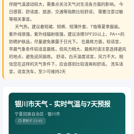
伴随气温波动较大，需重点关注天气对生活各方面的影响。 今
日感冒、舒适度、旅游、交通等指数比较舒适； 需要注意过敏
等相关事宜。
天气热，建议着短裙、短裤、短薄外套、T恤等夏季服装。
紫外线很强，紫外线辐射极强，建议涂擦SPF20以上、PA++的
防晒护肤品，尽量避免暴露于日光下。 在晨练方面，较适宜，
早晨气象条件较适宜晨练，但风力稍大，晨练时请注意选择避风
的地点，避免迎风锻炼。 舒适，白天温度适宜，风力不大，相
信您在这样的天气条件下，应会感到比较清爽和舒适。 洗车适
宜，适宜洗车，至少可维持2天
银川市天气 - 实时气温与7天预报
宁夏回族自治区 · 银川市
更新于 23:45