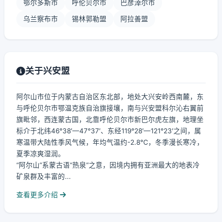
鄂尔多斯市
呼伦贝尔市
巴彦淖尔市
乌兰察布市
锡林郭勒盟
阿拉善盟
关于兴安盟
阿尔山市位于内蒙古自治区东北部，地处大兴安岭西南麓，东
与呼伦贝尔市鄂温克族自治旗接壤，南与兴安盟科尔沁右翼前
旗毗邻，西连蒙古国，北靠呼伦贝尔市新巴尔虎左旗，地理坐
标介于北纬46°38′—47°37′、东经119°28′—121°23′之间，属
寒温带大陆性季风气候，年均气温约-2.8℃，冬季漫长寒冷，
夏季凉爽湿润。
“阿尔山”系蒙古语“热泉”之意，因境内拥有亚洲最大的地表冷
矿泉群及丰富的...
查看更多介绍