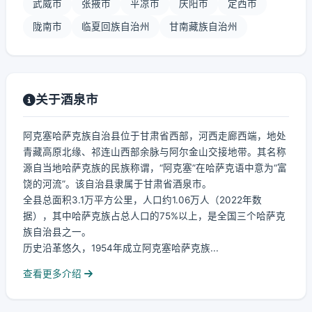
武威市
张掖市
平凉市
庆阳市
定西市
陇南市
临夏回族自治州
甘南藏族自治州
关于酒泉市
阿克塞哈萨克族自治县位于甘肃省西部，河西走廊西端，地处
青藏高原北缘、祁连山西部余脉与阿尔金山交接地带。其名称
源自当地哈萨克族的民族称谓，“阿克塞”在哈萨克语中意为“富
饶的河流”。该自治县隶属于甘肃省酒泉市。
全县总面积3.1万平方公里，人口约1.06万人（2022年数
据），其中哈萨克族占总人口的75%以上，是全国三个哈萨克
族自治县之一。
历史沿革悠久，1954年成立阿克塞哈萨克族...
查看更多介绍