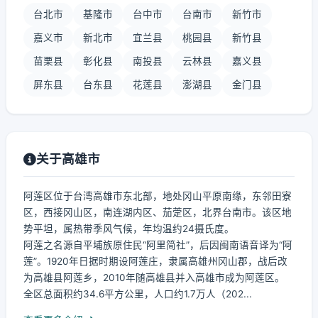
台北市
基隆市
台中市
台南市
新竹市
嘉义市
新北市
宜兰县
桃园县
新竹县
苗栗县
彰化县
南投县
云林县
嘉义县
屏东县
台东县
花莲县
澎湖县
金门县
关于高雄市
阿莲区位于台湾高雄市东北部，地处冈山平原南缘，东邻田寮
区，西接冈山区，南连湖内区、茄萣区，北界台南市。该区地
势平坦，属热带季风气候，年均温约24摄氏度。
阿莲之名源自平埔族原住民“阿里简社”，后因闽南语音译为“阿
莲”。1920年日据时期设阿莲庄，隶属高雄州冈山郡，战后改
为高雄县阿莲乡，2010年随高雄县并入高雄市成为阿莲区。
全区总面积约34.6平方公里，人口约1.7万人（202...