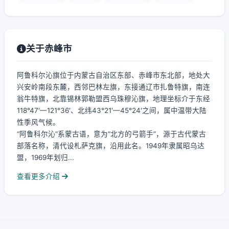
关于赤峰市
阿鲁科尔沁旗位于内蒙古自治区东部、赤峰市东北部，地处大
兴安岭南段东麓，西邻巴林左旗，东接通辽市扎鲁特旗，南连
翁牛特旗，北靠锡林郭勒盟西乌珠穆沁旗，地理坐标介于东经
118°47′—121°36′、北纬43°21′—45°24′之间，属中温带大陆
性季风气候。
“阿鲁科尔沁”系蒙古语，意为“北方的弓箭手”，源于古代蒙古
部落名称，清代设札萨克旗，沿用此名。1949年隶属昭乌达
盟，1969年划归...
查看更多介绍