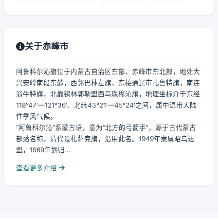
关于赤峰市
阿鲁科尔沁旗位于内蒙古自治区东部、赤峰市东北部，地处大
兴安岭南段东麓，西邻巴林左旗，东接通辽市扎鲁特旗，南连
翁牛特旗，北靠锡林郭勒盟西乌珠穆沁旗，地理坐标介于东经
118°47′—121°36′、北纬43°21′—45°24′之间，属中温带大陆
性季风气候。
“阿鲁科尔沁”系蒙古语，意为“北方的弓箭手”，源于古代蒙古
部落名称，清代设札萨克旗，沿用此名。1949年隶属昭乌达
盟，1969年划归...
查看更多介绍