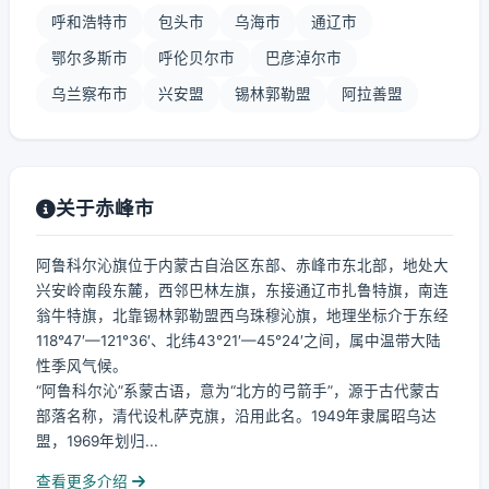
呼和浩特市
包头市
乌海市
通辽市
鄂尔多斯市
呼伦贝尔市
巴彦淖尔市
乌兰察布市
兴安盟
锡林郭勒盟
阿拉善盟
关于赤峰市
阿鲁科尔沁旗位于内蒙古自治区东部、赤峰市东北部，地处大
兴安岭南段东麓，西邻巴林左旗，东接通辽市扎鲁特旗，南连
翁牛特旗，北靠锡林郭勒盟西乌珠穆沁旗，地理坐标介于东经
118°47′—121°36′、北纬43°21′—45°24′之间，属中温带大陆
性季风气候。
“阿鲁科尔沁”系蒙古语，意为“北方的弓箭手”，源于古代蒙古
部落名称，清代设札萨克旗，沿用此名。1949年隶属昭乌达
盟，1969年划归...
查看更多介绍