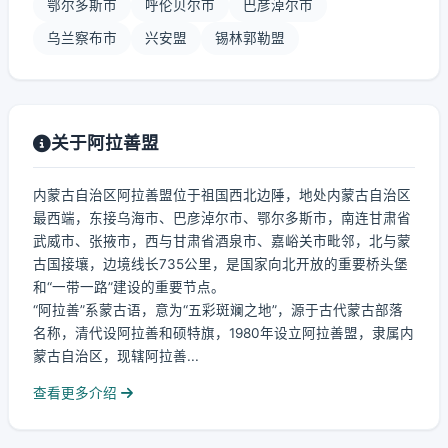
鄂尔多斯市
呼伦贝尔市
巴彦淖尔市
乌兰察布市
兴安盟
锡林郭勒盟
关于阿拉善盟
内蒙古自治区阿拉善盟位于祖国西北边陲，地处内蒙古自治区
最西端，东接乌海市、巴彦淖尔市、鄂尔多斯市，南连甘肃省
武威市、张掖市，西与甘肃省酒泉市、嘉峪关市毗邻，北与蒙
古国接壤，边境线长735公里，是国家向北开放的重要桥头堡
和“一带一路”建设的重要节点。
“阿拉善”系蒙古语，意为“五彩斑斓之地”，源于古代蒙古部落
名称，清代设阿拉善和硕特旗，1980年设立阿拉善盟，隶属内
蒙古自治区，现辖阿拉善...
查看更多介绍