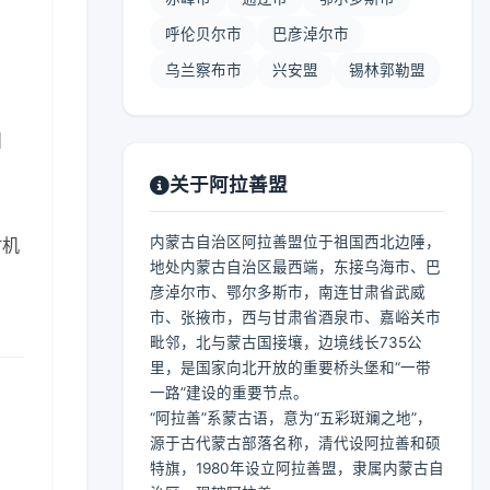
呼伦贝尔市
巴彦淖尔市
乌兰察布市
兴安盟
锡林郭勒盟
】
关于阿拉善盟
内蒙古自治区阿拉善盟位于祖国西北边陲，
时机
地处内蒙古自治区最西端，东接乌海市、巴
彦淖尔市、鄂尔多斯市，南连甘肃省武威
市、张掖市，西与甘肃省酒泉市、嘉峪关市
毗邻，北与蒙古国接壤，边境线长735公
里，是国家向北开放的重要桥头堡和“一带
一路”建设的重要节点。
“阿拉善”系蒙古语，意为“五彩斑斓之地”，
源于古代蒙古部落名称，清代设阿拉善和硕
特旗，1980年设立阿拉善盟，隶属内蒙古自