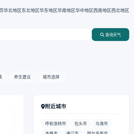
页
华北地区
东北地区
华东地区
华南地区
华中地区
西南地区
西北地区
查询天气
情
养生建议
城市选择
附近城市
呼和浩特市
包头市
乌海市
赤峰市
通辽市
鄂尔多斯市