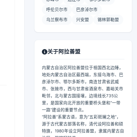
呼伦贝尔市
巴彦淖尔市
乌兰察布市
兴安盟
锡林郭勒盟
关于阿拉善盟
内蒙古自治区阿拉善盟位于祖国西北边陲，
地处内蒙古自治区最西端，东接乌海市、巴
彦淖尔市、鄂尔多斯市，南连甘肃省武威
市、张掖市，西与甘肃省酒泉市、嘉峪关市
毗邻，北与蒙古国接壤，边境线长735公
里，是国家向北开放的重要桥头堡和“一带
一路”建设的重要节点。
“阿拉善”系蒙古语，意为“五彩斑斓之地”，
源于古代蒙古部落名称，清代设阿拉善和硕
特旗，1980年设立阿拉善盟，隶属内蒙古自