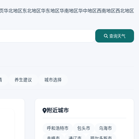
页
华北地区
东北地区
华东地区
华南地区
华中地区
西南地区
西北地区
查询天气
情
养生建议
城市选择
附近城市
呼和浩特市
包头市
乌海市
赤峰市
通辽市
鄂尔多斯市