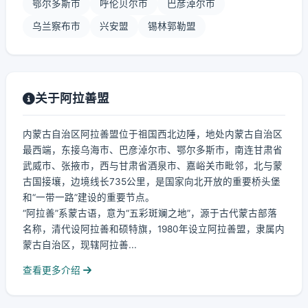
鄂尔多斯市
呼伦贝尔市
巴彦淖尔市
乌兰察布市
兴安盟
锡林郭勒盟
关于阿拉善盟
内蒙古自治区阿拉善盟位于祖国西北边陲，地处内蒙古自治区
最西端，东接乌海市、巴彦淖尔市、鄂尔多斯市，南连甘肃省
武威市、张掖市，西与甘肃省酒泉市、嘉峪关市毗邻，北与蒙
古国接壤，边境线长735公里，是国家向北开放的重要桥头堡
和“一带一路”建设的重要节点。
“阿拉善”系蒙古语，意为“五彩斑斓之地”，源于古代蒙古部落
名称，清代设阿拉善和硕特旗，1980年设立阿拉善盟，隶属内
蒙古自治区，现辖阿拉善...
查看更多介绍