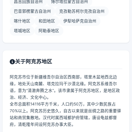
昌吉回族自治州
博尔塔拉蒙古自治州
巴音郭楞蒙古自治州
克孜勒苏柯尔克孜自治州
喀什地区
和田地区
伊犁哈萨克自治州
塔城地区
阿勒泰地区
关于阿克苏地区
阿克苏市位于新疆维吾尔自治区西南部，塔里木盆地西北边
缘，地处天山南麓、塔克拉玛干沙漠北缘。阿克苏系维吾尔
语，意为“清澈奔腾之水”。该市隶属于阿克苏地区，是地区政
治、经济、文化中心。
全市总面积14116平方千米，人口约50万，其中少数民族占
70%以上。阿克苏历史悠久，自古以来就是丝绸之路的重要驿
站和商贸集散地。汉代时属西域都护府管辖，唐设龟兹都督
府，清乾隆年间设阿克苏办事大臣。
...