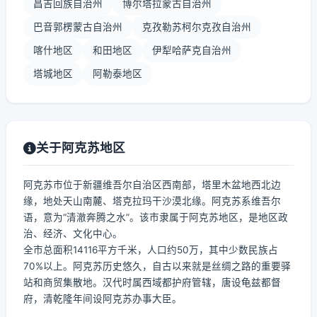
昌吉回族自治州
博尔塔拉蒙古自治州
巴音郭楞蒙古自治州
克孜勒苏柯尔克孜自治州
喀什地区
和田地区
伊犁哈萨克自治州
塔城地区
阿勒泰地区
关于阿克苏地区
阿克苏市位于新疆维吾尔自治区西南部，塔里木盆地西北边
缘，地处天山南麓、塔克拉玛干沙漠北缘。阿克苏系维吾尔
语，意为“清澈奔腾之水”。该市隶属于阿克苏地区，是地区政
治、经济、文化中心。
全市总面积14116平方千米，人口约50万，其中少数民族占
70%以上。阿克苏历史悠久，自古以来就是丝绸之路的重要驿
站和商贸集散地。汉代时属西域都护府管辖，唐设龟兹都督
府，清乾隆年间设阿克苏办事大臣。
...