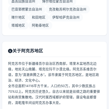
昌吉回族自治州
博尔塔拉蒙古自治州
巴音郭楞蒙古自治州
克孜勒苏柯尔克孜自治州
喀什地区
和田地区
伊犁哈萨克自治州
塔城地区
阿勒泰地区
关于阿克苏地区
阿克苏市位于新疆维吾尔自治区西南部，塔里木盆地西北边
缘，地处天山南麓、塔克拉玛干沙漠北缘。阿克苏系维吾尔
语，意为“清澈奔腾之水”。该市隶属于阿克苏地区，是地区政
治、经济、文化中心。
全市总面积14116平方千米，人口约50万，其中少数民族占
70%以上。阿克苏历史悠久，自古以来就是丝绸之路的重要驿
站和商贸集散地。汉代时属西域都护府管辖，唐设龟兹都督
府，清乾隆年间设阿克苏办事大臣。
...